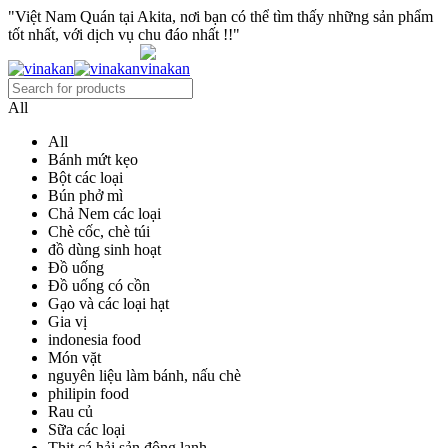
"Việt Nam Quán tại Akita, nơi bạn có thể tìm thấy những sản phẩm
tốt nhất, với dịch vụ chu đáo nhất !!"
All
All
Bánh mứt kẹo
Bột các loại
Bún phở mì
Chả Nem các loại
Chè cốc, chè túi
đồ dùng sinh hoạt
Đồ uống
Đồ uống có cồn
Gạo và các loại hạt
Gia vị
indonesia food
Món vặt
nguyên liệu làm bánh, nấu chè
philipin food
Rau củ
Sữa các loại
Thịt cá hải sản đông lạnh