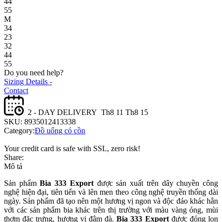
44
55
M
34
23
32
44
55
Do you need help?
Sizing Details -
Contact
2 - DAY DELIVERY
Th8 11 Th8 15
SKU:
8935012413338
Category:
Đồ uống có cồn
Your credit card is safe with SSL, zero risk!
Share:
Mô tả
Sản phẩm
Bia 333 Export
được sản xuất trên dây chuyền công
nghệ hiện đại, tiên tiến và lên men theo công nghệ truyền thống dài
ngày. Sản phẩm
đã tạo nên một hương vị ngon và độc đáo khác hẳn
với các sản phẩm bia khác trên thị trường với màu vàng óng, mùi
thơm đặc trưng, hương vị đậm đà.
Bia 333 Export
được đóng lon