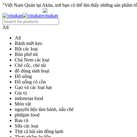
"Việt Nam Quán tại Akita, nơi bạn có thể tìm thấy những sản phẩm tốt
All
All
Bánh mứt kẹo
Bột các loại
Bún phở mì
Chả Nem các loại
Chè cốc, chè túi
đồ dùng sinh hoạt
Đồ uống
Đồ uống có cồn
Gạo và các loại hạt
Gia vị
indonesia food
Món vặt
nguyên liệu làm bánh, nấu chè
philipin food
Rau củ
Sữa các loại
Thịt cá hải sản đông lạnh
Thực phẩm ăn liền