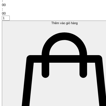
:
00
:
00
set
bánh
Thêm vào giỏ hàng
tráng
trộn
đầy
đủ
quantity