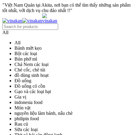
"Việt Nam Quán tại Akita, nơi bạn có thể tìm thấy những sản phẩm
tốt nhất, với dịch vụ chu đáo nhất !!"
All
All
Bánh mứt kẹo
Bột các loại
Bún phở mì
Chả Nem các loại
Chè cốc, chè túi
đồ dùng sinh hoạt
Đồ uống
Đồ uống có cồn
Gạo và các loại hạt
Gia vị
indonesia food
Món vặt
nguyên liệu làm bánh, nấu chè
philipin food
Rau củ
Sữa các loại
Thịt cá hải sản đông lạnh