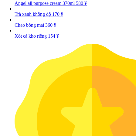
Angel all purpose cream 370ml
580
¥
Trà xanh không độ
170
¥
Chao bông mai
360
¥
Xốt cá kho riềng
154
¥