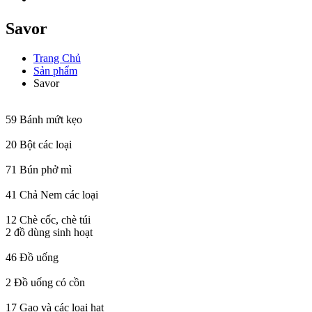
Savor
Trang Chủ
Sản phẩm
Savor
59
Bánh mứt kẹo
20
Bột các loại
71
Bún phở mì
41
Chả Nem các loại
12
Chè cốc, chè túi
2
đồ dùng sinh hoạt
46
Đồ uống
2
Đồ uống có cồn
17
Gạo và các loại hạt