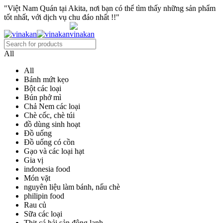
"Việt Nam Quán tại Akita, nơi bạn có thể tìm thấy những sản phẩm
tốt nhất, với dịch vụ chu đáo nhất !!"
All
All
Bánh mứt kẹo
Bột các loại
Bún phở mì
Chả Nem các loại
Chè cốc, chè túi
đồ dùng sinh hoạt
Đồ uống
Đồ uống có cồn
Gạo và các loại hạt
Gia vị
indonesia food
Món vặt
nguyên liệu làm bánh, nấu chè
philipin food
Rau củ
Sữa các loại
Thịt cá hải sản đông lạnh