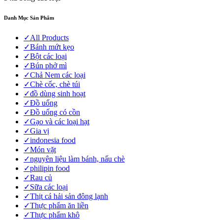
Danh Mục Sản Phẩm
✓
All Products
✓
Bánh mứt kẹo
✓
Bột các loại
✓
Bún phở mì
✓
Chả Nem các loại
✓
Chè cốc, chè túi
✓
đồ dùng sinh hoạt
✓
Đồ uống
✓
Đồ uống có cồn
✓
Gạo và các loại hạt
✓
Gia vị
✓
indonesia food
✓
Món vặt
✓
nguyên liệu làm bánh, nấu chè
✓
philipin food
✓
Rau củ
✓
Sữa các loại
✓
Thịt cá hải sản đông lạnh
✓
Thực phẩm ăn liền
✓
Thực phẩm khô