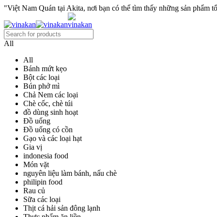
"Việt Nam Quán tại Akita, nơi bạn có thể tìm thấy những sản phẩm tốt
All
All
Bánh mứt kẹo
Bột các loại
Bún phở mì
Chả Nem các loại
Chè cốc, chè túi
đồ dùng sinh hoạt
Đồ uống
Đồ uống có cồn
Gạo và các loại hạt
Gia vị
indonesia food
Món vặt
nguyên liệu làm bánh, nấu chè
philipin food
Rau củ
Sữa các loại
Thịt cá hải sản đông lạnh
Thực phẩm ăn liền