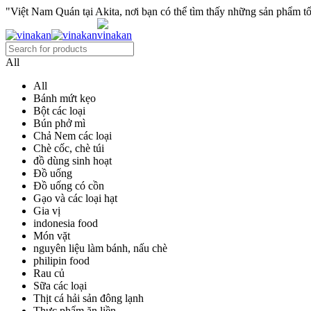
"Việt Nam Quán tại Akita, nơi bạn có thể tìm thấy những sản phẩm tốt
All
All
Bánh mứt kẹo
Bột các loại
Bún phở mì
Chả Nem các loại
Chè cốc, chè túi
đồ dùng sinh hoạt
Đồ uống
Đồ uống có cồn
Gạo và các loại hạt
Gia vị
indonesia food
Món vặt
nguyên liệu làm bánh, nấu chè
philipin food
Rau củ
Sữa các loại
Thịt cá hải sản đông lạnh
Thực phẩm ăn liền