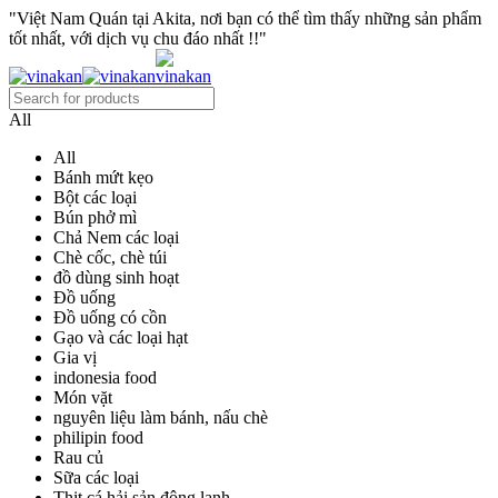
"Việt Nam Quán tại Akita, nơi bạn có thể tìm thấy những sản phẩm
tốt nhất, với dịch vụ chu đáo nhất !!"
All
All
Bánh mứt kẹo
Bột các loại
Bún phở mì
Chả Nem các loại
Chè cốc, chè túi
đồ dùng sinh hoạt
Đồ uống
Đồ uống có cồn
Gạo và các loại hạt
Gia vị
indonesia food
Món vặt
nguyên liệu làm bánh, nấu chè
philipin food
Rau củ
Sữa các loại
Thịt cá hải sản đông lạnh