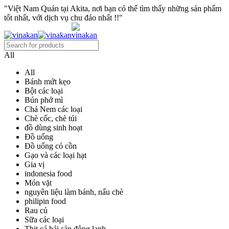
"Việt Nam Quán tại Akita, nơi bạn có thể tìm thấy những sản phẩm
tốt nhất, với dịch vụ chu đáo nhất !!"
All
All
Bánh mứt kẹo
Bột các loại
Bún phở mì
Chả Nem các loại
Chè cốc, chè túi
đồ dùng sinh hoạt
Đồ uống
Đồ uống có cồn
Gạo và các loại hạt
Gia vị
indonesia food
Món vặt
nguyên liệu làm bánh, nấu chè
philipin food
Rau củ
Sữa các loại
Thịt cá hải sản đông lạnh