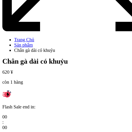
Trang Chủ
Sản phẩm
Chân gà dài có khuỷu
Chân gà dài có khuỷu
620
¥
còn 1 hàng
Flash Sale end in:
00
:
00