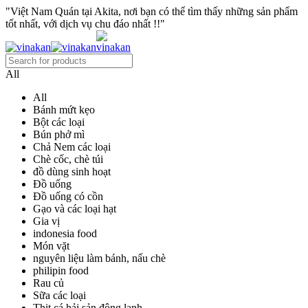
"Việt Nam Quán tại Akita, nơi bạn có thể tìm thấy những sản phẩm
tốt nhất, với dịch vụ chu đáo nhất !!"
All
All
Bánh mứt kẹo
Bột các loại
Bún phở mì
Chả Nem các loại
Chè cốc, chè túi
đồ dùng sinh hoạt
Đồ uống
Đồ uống có cồn
Gạo và các loại hạt
Gia vị
indonesia food
Món vặt
nguyên liệu làm bánh, nấu chè
philipin food
Rau củ
Sữa các loại
Thịt cá hải sản đông lạnh