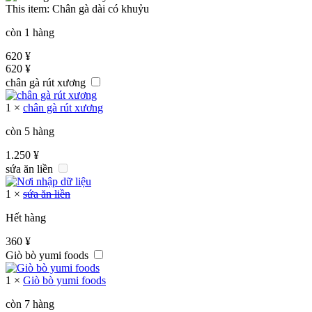
This item:
Chân gà dài có khuỷu
còn 1 hàng
620
¥
620
¥
chân gà rút xương
1
×
chân gà rút xương
còn 5 hàng
1.250
¥
sứa ăn liền
1
×
sứa ăn liền
Hết hàng
360
¥
Giò bò yumi foods
1
×
Giò bò yumi foods
còn 7 hàng