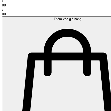
:
00
:
00
Chân
Thêm vào giỏ hàng
gà
dài
có
khuỷu
quantity