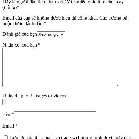
Hãy là người đầu tiên nhận xét “Mì 3 miền gold tôm chua cay
(thùng)”
Email của bạn sẽ không được hiển thị công khai.
Các trường bắt
buộc được đánh dấu
*
Đánh giá của bạn
Nhận xét của bạn
*
Upload up to 2 images or videos
Tên
*
Email
*
Lưu tên của tôi, email, và trang web trong trình duyệt này cho