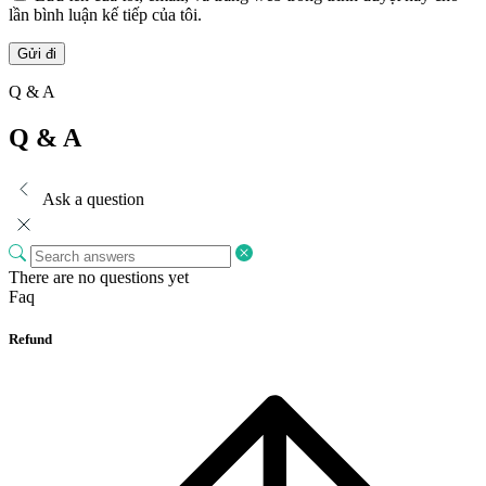
lần bình luận kế tiếp của tôi.
Q & A
Q & A
Ask a question
There are no questions yet
Faq
Refund