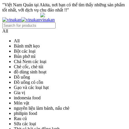
"Việt Nam Quán tại Akita, nơi bạn có thể tìm thấy những sản phẩm
tốt nhất, với dịch vụ chu đáo nhất !!"
All
All
Bánh mứt kẹo
Bột các loại
Bún phở mì
Chả Nem các loại
Chè cốc, chè túi
đồ dùng sinh hoạt
Đồ uống
Đồ uống có cồn
Gạo và các loại hạt
Gia vị
indonesia food
Món vặt
nguyên liệu làm bánh, nấu chè
philipin food
Rau củ
Sữa các loại
Thịt cá hải sản đông lạnh