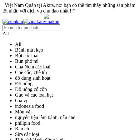
"Việt Nam Quán tại Akita, nơi bạn có thể tìm thấy những sản phẩm
tốt nhất, với dịch vụ chu đáo nhất !!"
All
All
Bánh mứt kẹo
Bột các loại
Bún phở mì
Chả Nem các loại
Chè cốc, chè túi
đồ dùng sinh hoạt
Đồ uống
Đồ uống có cồn
Gạo và các loại hạt
Gia vị
indonesia food
Món vặt
nguyên liệu làm bánh, nấu chè
philipin food
Rau củ
Sữa các loại
Thịt cá hải sản đông lạnh