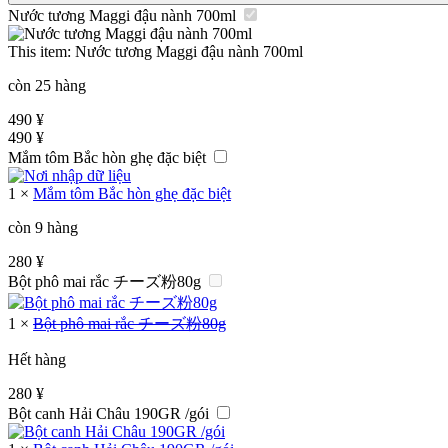
Nước tương Maggi đậu nành 700ml
This item:
Nước tương Maggi đậu nành 700ml
còn 25 hàng
490
¥
490
¥
Mắm tôm Bắc hòn ghẹ đặc biệt
1
×
Mắm tôm Bắc hòn ghẹ đặc biệt
còn 9 hàng
280
¥
Bột phô mai rắc チーズ粉80g
1
×
Bột phô mai rắc チーズ粉80g
Hết hàng
280
¥
Bột canh Hải Châu 190GR /gói