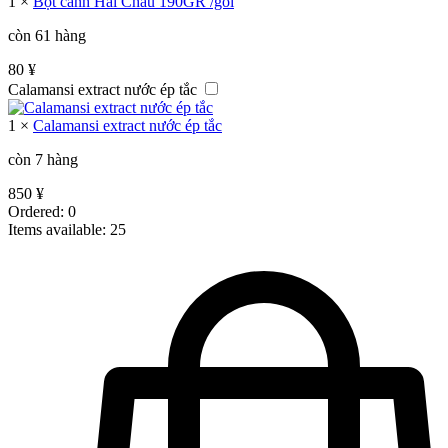
1
×
Bột canh Hải Châu 190GR /gói
còn 61 hàng
80
¥
Calamansi extract nước ép tắc
1
×
Calamansi extract nước ép tắc
còn 7 hàng
850
¥
Ordered:
0
Items available:
25