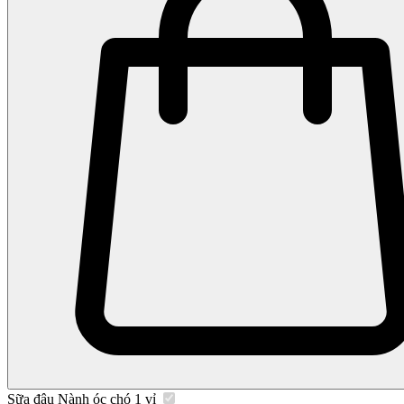
Sữa đậu Nành óc chó 1 vỉ