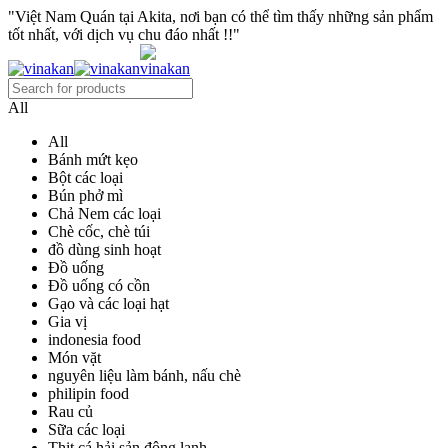
"Việt Nam Quán tại Akita, nơi bạn có thể tìm thấy những sản phẩm
tốt nhất, với dịch vụ chu đáo nhất !!"
All
All
Bánh mứt kẹo
Bột các loại
Bún phở mì
Chả Nem các loại
Chè cốc, chè túi
đồ dùng sinh hoạt
Đồ uống
Đồ uống có cồn
Gạo và các loại hạt
Gia vị
indonesia food
Món vặt
nguyên liệu làm bánh, nấu chè
philipin food
Rau củ
Sữa các loại
Thịt cá hải sản đông lạnh