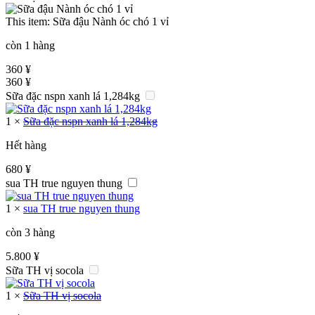
This item:
Sữa đậu Nành óc chó 1 vỉ
còn 1 hàng
360
¥
360
¥
Sữa đặc nspn xanh lá 1,284kg
1
×
Sữa đặc nspn xanh lá 1,284kg
Hết hàng
680
¥
sua TH true nguyen thung
1
×
sua TH true nguyen thung
còn 3 hàng
5.800
¥
Sữa TH vị socola
1
×
Sữa TH vị socola