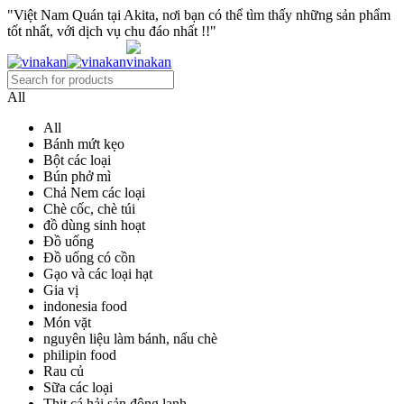
"Việt Nam Quán tại Akita, nơi bạn có thể tìm thấy những sản phẩm
tốt nhất, với dịch vụ chu đáo nhất !!"
All
All
Bánh mứt kẹo
Bột các loại
Bún phở mì
Chả Nem các loại
Chè cốc, chè túi
đồ dùng sinh hoạt
Đồ uống
Đồ uống có cồn
Gạo và các loại hạt
Gia vị
indonesia food
Món vặt
nguyên liệu làm bánh, nấu chè
philipin food
Rau củ
Sữa các loại
Thịt cá hải sản đông lạnh