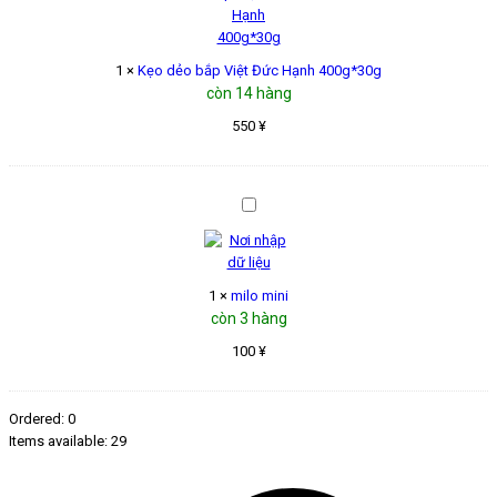
Việt
Đức
Hạnh
400g*30g
1
×
Kẹo dẻo bắp Việt Đức Hạnh 400g*30g
còn 14 hàng
550
¥
milo
mini
1
×
milo mini
còn 3 hàng
100
¥
Ordered:
0
Items available:
29