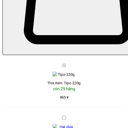
Tipo
220g
This item:
Tipo 220g
còn 29 hàng
465
¥
Hạt
dưa