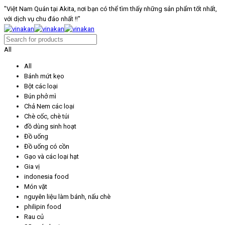
"Việt Nam Quán tại Akita, nơi bạn có thể tìm thấy những sản phẩm tốt nhất,
với dịch vụ chu đáo nhất !!"
All
All
Bánh mứt kẹo
Bột các loại
Bún phở mì
Chả Nem các loại
Chè cốc, chè túi
đồ dùng sinh hoạt
Đồ uống
Đồ uống có cồn
Gạo và các loại hạt
Gia vị
indonesia food
Món vặt
nguyên liệu làm bánh, nấu chè
philipin food
Rau củ