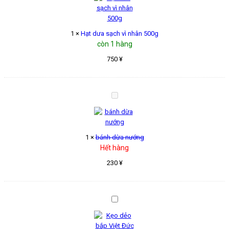
sạch
vì
nhân
500g
1
×
Hạt dưa sạch vì nhân 500g
còn 1 hàng
750
¥
bánh
dừa
nướng
1
×
bánh dừa nướng
Hết hàng
230
¥
Kẹo
dẻo
bắp