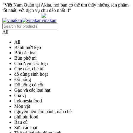
"Việt Nam Quán tại Akita, nơi bạn có thể tìm thấy những sản phẩm
tốt nhất, với dịch vụ chu đáo nhất !!"
All
All
Bánh mứt kẹo
Bột các loại
Bún phở mì
Chả Nem các loại
Chè cốc, chè túi
đồ dùng sinh hoạt
Đồ uống
Đồ uống có cồn
Gạo và các loại hạt
Gia vị
indonesia food
Món vặt
nguyên liệu làm bánh, nấu chè
philipin food
Rau củ
Sữa các loại
Thịt cá hải sản đông lạnh