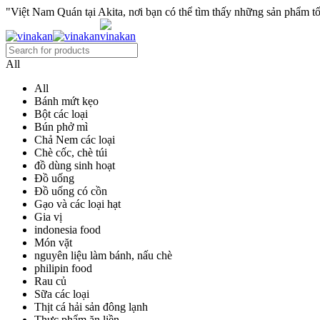
"Việt Nam Quán tại Akita, nơi bạn có thể tìm thấy những sản phẩm tốt
All
All
Bánh mứt kẹo
Bột các loại
Bún phở mì
Chả Nem các loại
Chè cốc, chè túi
đồ dùng sinh hoạt
Đồ uống
Đồ uống có cồn
Gạo và các loại hạt
Gia vị
indonesia food
Món vặt
nguyên liệu làm bánh, nấu chè
philipin food
Rau củ
Sữa các loại
Thịt cá hải sản đông lạnh
Thực phẩm ăn liền